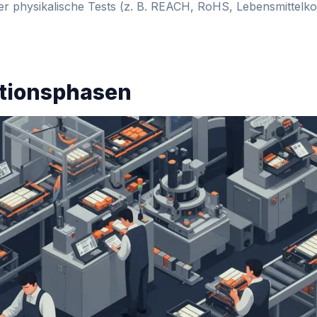
 physikalische Tests (z. B. REACH, RoHS, Lebensmittelkon
ktionsphasen