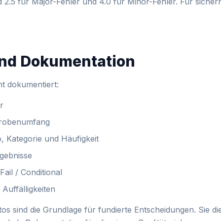
 2.5 für Major-Fehler und 4.0 für Minor-Fehler. Für sicherh
und Dokumentation
ht dokumentiert:
r
probenumfang
, Kategorie und Häufigkeit
gebnisse
ail / Conditional
uffälligkeiten
tos sind die Grundlage für fundierte Entscheidungen. Sie 