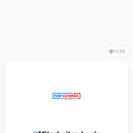
🇩🇪
DE