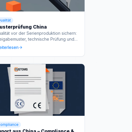
ualität
usterprüfung China
alität vor der Serienproduktion sichern:
eigabemuster, technische Prüfung und
pische Fehler.
iterlesen
ompliance
mport aus China – Compliance &