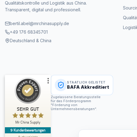
Qualitätskontrolle und Logistik aus China.
Sourci
Transparent, digital und professionell.
Qualit
bertil.abel@mrchinasupply.de
Logisti
+49 176 68345701
Deutschland & China
STAATLICH GELISTET
BAFA Akkreditiert
Kundenbewertungen und Erfahrungen zu
Zugelassene Beratungsstelle
Mr China Supply
für das Förderprogramm
"Förderung von
SEHR GUT
Unternehmensberatungen".
%
100
SEHR GUT
Empfehlungen auf
Mr China Supply
ProvenExpert.com
5,00
/
4,96
9
Kundenbewertungen