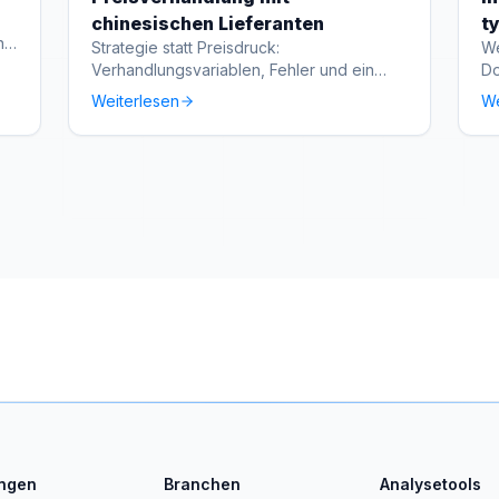
chinesischen Lieferanten
t
na
Strategie statt Preisdruck:
We
Verhandlungsvariablen, Fehler und ein
Do
sinnvoller Rahmen.
ve
Weiterlesen
We
ungen
Branchen
Analysetools