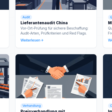
Audit
Q
Lieferantenaudit China
M
Vor-Ort-Prüfung für sichere Beschaffung:
Qu
Audit-Arten, Prüfkriterien und Red Flags.
Fr
ty
Weiterlesen
We
Verhandlung
C
Preisverhandlung mit
I