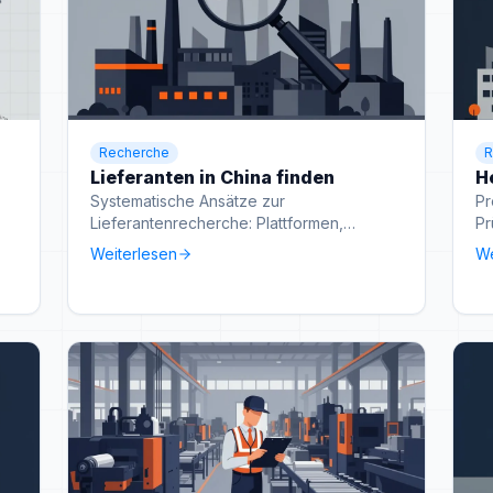
Recherche
R
Lieferanten in China finden
He
Systematische Ansätze zur
Pr
Lieferantenrecherche: Plattformen,
Pr
Messen, Netzwerke und lokale Kontakte.
Vo
Weiterlesen
We