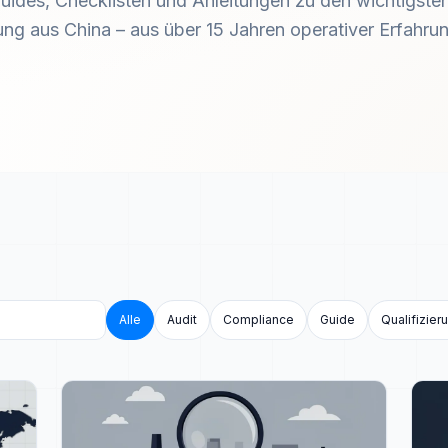
uides, Checklisten und Anleitungen zu den wichtigst
ng aus China – aus über 15 Jahren operativer Erfahrun
Alle
Audit
Compliance
Guide
Qualifizier