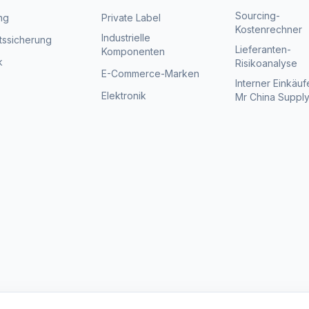
Sourcing-
ng
Private Label
Kostenrechner
Industrielle
ätssicherung
Lieferanten-
Komponenten
k
Risikoanalyse
E-Commerce-Marken
Interner Einkäufe
Elektronik
Mr China Suppl